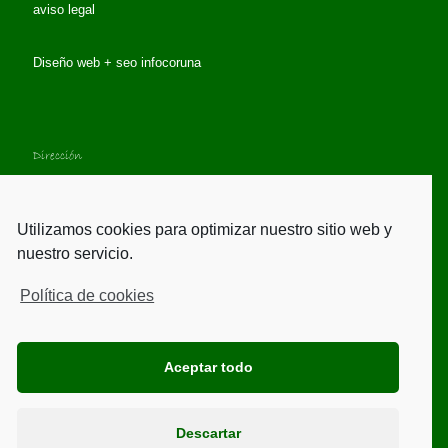
aviso legal
Diseño web + seo
infocoruna
Dirección
A Pedreira, 28 - 36691 Soutomaior
Pontevedra - Galicia - España
Utilizamos cookies para optimizar nuestro sitio web y
Tlf.- 659 849 160
Tlf.- 605 031 424
nuestro servicio.
info@casade1910.es
Política de cookies
Mapa
Aceptar todo
Descartar