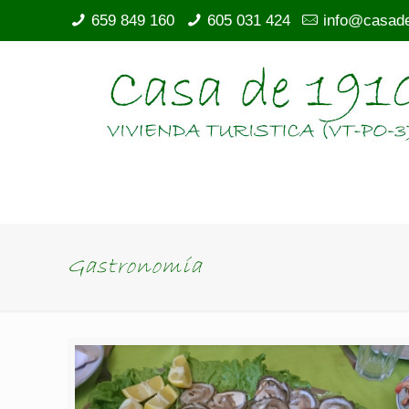
659 849 160
605 031 424
info@casad
Gastronomía